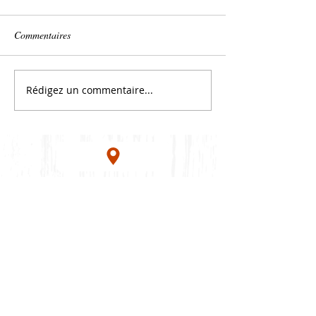
Commentaires
Rédigez un commentaire...
7 Rue Tonduti de l'Escarène, 06000 Nice
Tramway T2 - Arrêt Durandy
T1 - Arrêt Garibaldi
06 79 00 12 34